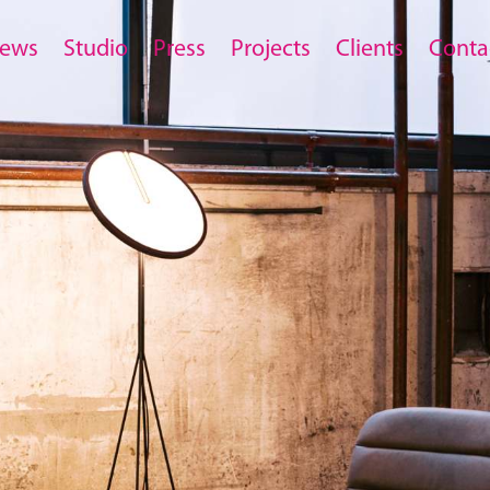
ews
Studio
Press
Projects
Clients
Conta